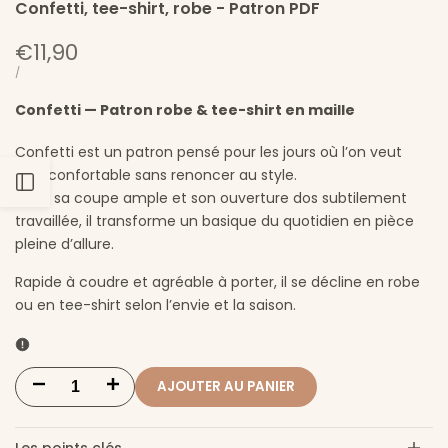
Confetti, tee-shirt, robe - Patron PDF
Prix
€11,90
soldé
PRIX
PAR
/
UNITAIRE
Confetti — Patron robe & tee-shirt en maille
Confetti est un patron pensé pour les jours où l’on veut
être confortable sans renoncer au style.
Ouvrir
Avec sa coupe ample et son ouverture dos subtilement
travaillée, il transforme un basique du quotidien en pièce
la
pleine d’allure.
Rapide à coudre et agréable à porter, il se décline en robe
barre
ou en tee-shirt selon l’envie et la saison.
latérale
AJOUTER AU PANIER
Diminuer
Augmenter
la
la
Les points clés