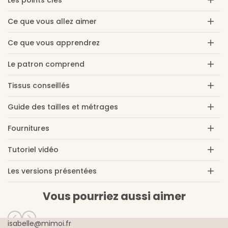
quantité
quantité
Ce que vous allez aimer
pour
pour
Ce que vous apprendrez
Confetti,
Confetti,
Le patron comprend
tee-
tee-
Tissus conseillés
shirt,
shirt,
robe
robe
Guide des tailles et métrages
-
-
Fournitures
Patron
Patron
Tutoriel vidéo
PDF
PDF
Les versions présentées
Vous pourriez aussi aimer
isabelle@mimoi.fr